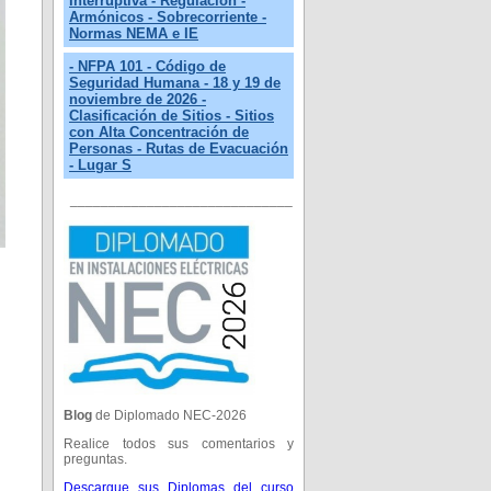
Interruptiva - Regulación -
Armónicos - Sobrecorriente -
Normas NEMA e IE
- NFPA 101 - Código de
Seguridad Humana - 18 y 19 de
noviembre de 2026 -
Clasificación de Sitios - Sitios
con Alta Concentración de
Personas - Rutas de Evacuación
- Lugar S
_____________________________
Blog
de Diplomado NEC-2026
Realice todos sus comentarios y
preguntas.
Descargue sus Diplomas del curso