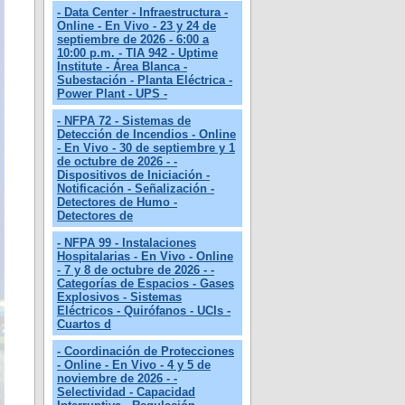
- Data Center - Infraestructura -
Online - En Vivo - 23 y 24 de
septiembre de 2026 - 6:00 a
10:00 p.m. - TIA 942 - Uptime
Institute - Área Blanca -
Subestación - Planta Eléctrica -
Power Plant - UPS -
- NFPA 72 - Sistemas de
Detección de Incendios - Online
- En Vivo - 30 de septiembre y 1
de octubre de 2026 - -
Dispositivos de Iniciación -
Notificación - Señalización -
Detectores de Humo -
Detectores de
- NFPA 99 - Instalaciones
Hospitalarias - En Vivo - Online
- 7 y 8 de octubre de 2026 - -
Categorías de Espacios - Gases
Explosivos - Sistemas
Eléctricos - Quirófanos - UCIs -
Cuartos d
- Coordinación de Protecciones
- Online - En Vivo - 4 y 5 de
noviembre de 2026 - -
Selectividad - Capacidad