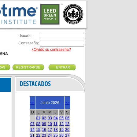
Usuario:
Contraseña:
¿Olvidó su contraseña?
<<
Junio 2026
>>
D
L
M
M
J
V
S
01
02
03
04
05
06
07
08
09
10
11
12
13
14
15
16
17
18
19
20
21
22
23
24
25
26
27