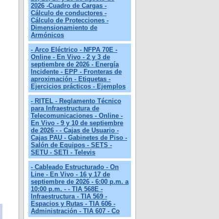
2026 -Cuadro de Cargas -
Cálculo de conductores -
Cálculo de Protecciones -
Dimensionamiento de
Armónicos
- Arco Eléctrico - NFPA 70E -
Online - En Vivo - 2 y 3 de
septiembre de 2026 - Energía
Incidente - EPP - Fronteras de
aproximación - Etiquetas -
Ejercicios prácticos - Ejemplos
- RITEL - Reglamento Técnico
para Infraestructura de
Telecomunicaciones - Online -
En Vivo - 9 y 10 de septiembre
de 2026 - - Cajas de Usuario -
Cajas PAU - Gabinetes de Piso -
Salón de Equipos - SETS -
SETU - SETI - Televis
- Cableado Estructurado - On
Line - En Vivo - 16 y 17 de
septiembre de 2026 - 6:00 p.m. a
10:00 p.m. - - TIA 568E -
Infraestructura - TIA 569 -
Espacios y Rutas - TIA 606 -
Administración - TIA 607 - Co