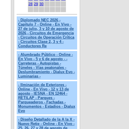
28
29
30
- Diplomado NEC 2026 -
Capítulo 7 - Online - En Vivo -
27 de julio, 3 y 10 de agosto de
2026 - Circuitos de Emergencia
- Circuitos de Operación Crítica
- Circuitos Clase 2, 3 y 4 -
Conductores Re
- Alumbrado Público - Online -
En Vivo - 5 y 6 de agosto - -
Carreteras - Autopistas -
Túneles - Vías peatonales -
Deslumbramiento - Dialux Evo -
Luminarias -
- Ilminación de Exteriores -
Online - En Vivo - 12 y 13 de
agosto - IESNA - EN 12464 -
RETILAP - Parques -
Parqueaderos - Fachadas -
Monumentos - Estadios - Dialux
Evo
- Diseño Detallado de la A la X -
Nuevo Retie - Online - En Vivo -
25, 26, 27 y 28 de agosto de