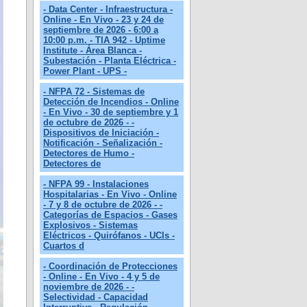
- Data Center - Infraestructura -
Online - En Vivo - 23 y 24 de
septiembre de 2026 - 6:00 a
10:00 p.m. - TIA 942 - Uptime
Institute - Área Blanca -
Subestación - Planta Eléctrica -
Power Plant - UPS -
- NFPA 72 - Sistemas de
Detección de Incendios - Online
- En Vivo - 30 de septiembre y 1
de octubre de 2026 - -
Dispositivos de Iniciación -
Notificación - Señalización -
Detectores de Humo -
Detectores de
- NFPA 99 - Instalaciones
Hospitalarias - En Vivo - Online
- 7 y 8 de octubre de 2026 - -
Categorías de Espacios - Gases
Explosivos - Sistemas
Eléctricos - Quirófanos - UCIs -
Cuartos d
- Coordinación de Protecciones
- Online - En Vivo - 4 y 5 de
noviembre de 2026 - -
Selectividad - Capacidad