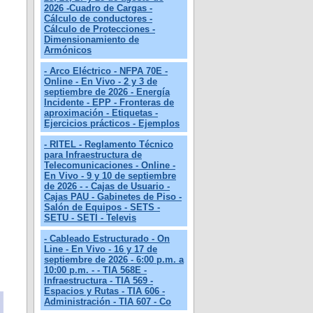
2026 -Cuadro de Cargas -
Cálculo de conductores -
Cálculo de Protecciones -
Dimensionamiento de
Armónicos
- Arco Eléctrico - NFPA 70E -
Online - En Vivo - 2 y 3 de
septiembre de 2026 - Energía
Incidente - EPP - Fronteras de
aproximación - Etiquetas -
Ejercicios prácticos - Ejemplos
- RITEL - Reglamento Técnico
para Infraestructura de
Telecomunicaciones - Online -
En Vivo - 9 y 10 de septiembre
de 2026 - - Cajas de Usuario -
Cajas PAU - Gabinetes de Piso -
Salón de Equipos - SETS -
SETU - SETI - Televis
- Cableado Estructurado - On
Line - En Vivo - 16 y 17 de
septiembre de 2026 - 6:00 p.m. a
10:00 p.m. - - TIA 568E -
Infraestructura - TIA 569 -
Espacios y Rutas - TIA 606 -
Administración - TIA 607 - Co