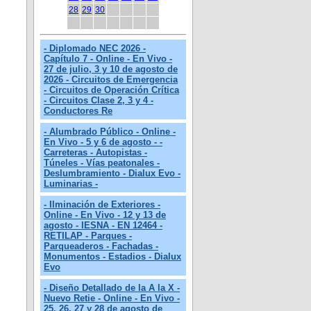
28
29
30
- Diplomado NEC 2026 -
Capítulo 7 - Online - En Vivo -
27 de julio, 3 y 10 de agosto de
2026 - Circuitos de Emergencia
- Circuitos de Operación Crítica
- Circuitos Clase 2, 3 y 4 -
Conductores Re
- Alumbrado Público - Online -
En Vivo - 5 y 6 de agosto - -
Carreteras - Autopistas -
Túneles - Vías peatonales -
Deslumbramiento - Dialux Evo -
Luminarias -
- Ilminación de Exteriores -
Online - En Vivo - 12 y 13 de
agosto - IESNA - EN 12464 -
RETILAP - Parques -
Parqueaderos - Fachadas -
Monumentos - Estadios - Dialux
Evo
- Diseño Detallado de la A la X -
Nuevo Retie - Online - En Vivo -
25, 26, 27 y 28 de agosto de