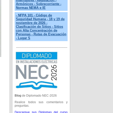
Interruptiva - Regulación -
Armónicos - Sobrecorriente -
Normas NEMA e IE
- NFPA 101 - Código de
Seguridad Humana - 18 y 19 de
noviembre de 2026 -
Clasificación de Sitios - Sitios
con Alta Concentración de
Personas - Rutas de Evacuación
- Lugar S
_____________________________
Blog
de Diplomado NEC-2026
Realice todos sus comentarios y
preguntas.
Descargue sus Diplomas del curso