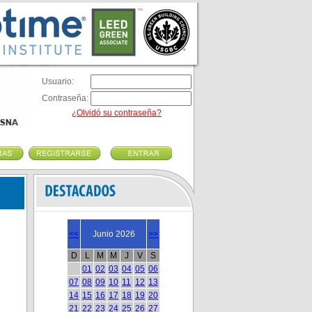
Usuario:
Contraseña:
¿Olvidó su contraseña?
<<
Junio 2026
>>
D
L
M
M
J
V
S
01
02
03
04
05
06
07
08
09
10
11
12
13
14
15
16
17
18
19
20
21
22
23
24
25
26
27